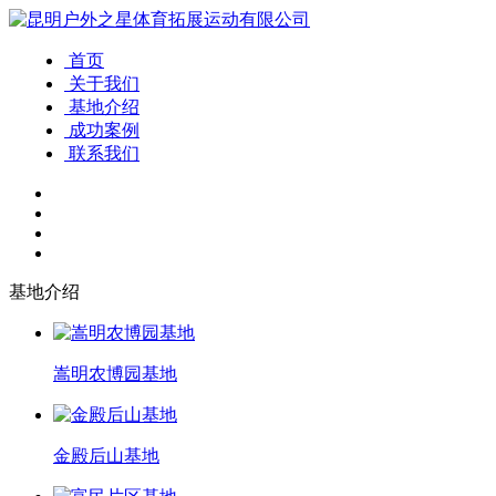
首页
关于我们
基地介绍
成功案例
联系我们
基地介绍
嵩明农博园基地
金殿后山基地