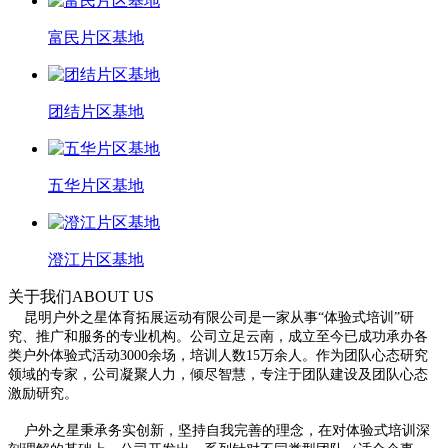
富民片区基地
团结片区基地
五华片区基地
澄江片区基地
关于我们
ABOUT US
昆明户外之星体育拓展运动有限公司是一家从事“体验式培训”研
究、推广和服务的专业机构。公司立足云南，成立至今已成功承办各
类户外体验式活动3000余场，培训人数15万余人。作为团队心态研究
领域的专家，公司凝聚人力，倾尽智慧，专注于团队建设及团队心态
激励研究。
户外之星秉承务实创新，坚持自我完善的理念，在对体验式培训深