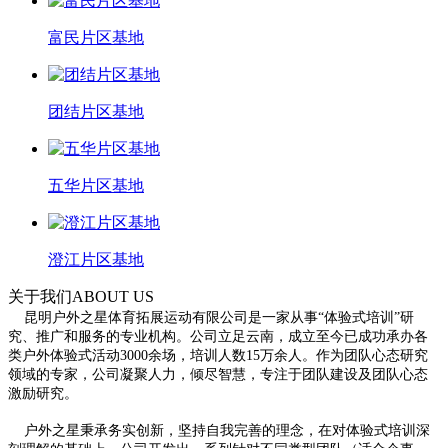
富民片区基地
团结片区基地
五华片区基地
澄江片区基地
关于我们
ABOUT US
昆明户外之星体育拓展运动有限公司是一家从事“体验式培训”研
究、推广和服务的专业机构。公司立足云南，成立至今已成功承办各
类户外体验式活动3000余场，培训人数15万余人。作为团队心态研究
领域的专家，公司凝聚人力，倾尽智慧，专注于团队建设及团队心态
激励研究。
户外之星秉承务实创新，坚持自我完善的理念，在对体验式培训深