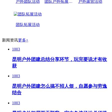
户外团队活动
团队户外拓展活动
户外露营活动
团队拓展活动
新闻资讯
更多+
1003
昆明户外团建总结分享环节，玩完要说才有收
获
1003
昆明户外团建怎么搞不招人烦，自愿参与劳逸
结合
1003