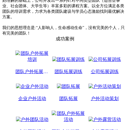
刻理解的基础上，公司开发出一系列针对不同类型团队（适合企事
业、社会团体、大学生等）丰富多彩的课程方案。以全方位满足各类
团队的培训需求，力求为各类团队建设与学员心态激励找到最优解决
方案。
我们的思想理念是:“人影响人，生命感动生命”，没有完美的个人，只
有完美的团队！
成功案例
团队户外拓展培训
团队拓展训练
公司拓展训练
企业户外活动
团队拓展
户外活动策划