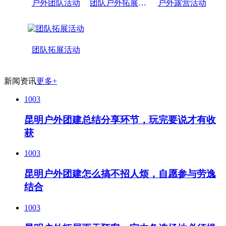
户外团队活动
团队户外拓展活动
户外露营活动
团队拓展活动
新闻资讯
更多+
1003
昆明户外团建总结分享环节，玩完要说才有收
获
1003
昆明户外团建怎么搞不招人烦，自愿参与劳逸
结合
1003