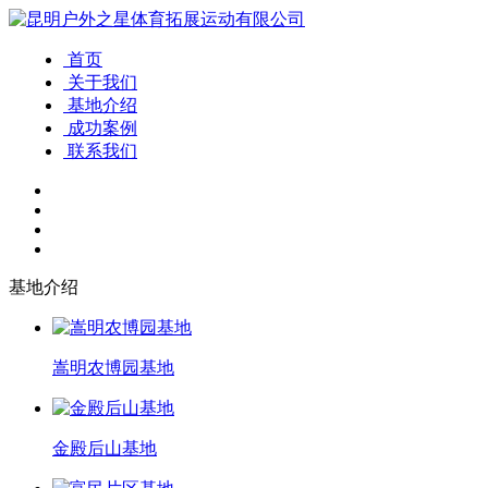
首页
关于我们
基地介绍
成功案例
联系我们
基地介绍
嵩明农博园基地
金殿后山基地