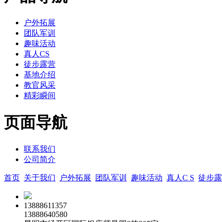
户外拓展
团队军训
趣味活动
真人CS
徒步露营
基地介绍
教官风采
精彩瞬间
页面导航
联系我们
公司简介
首页
关于我们
户外拓展
团队军训
趣味活动
真人C S
徒步露
13888611357
13888640580