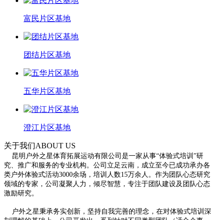
富民片区基地
团结片区基地
五华片区基地
澄江片区基地
关于我们
ABOUT US
昆明户外之星体育拓展运动有限公司是一家从事“体验式培训”研
究、推广和服务的专业机构。公司立足云南，成立至今已成功承办各
类户外体验式活动3000余场，培训人数15万余人。作为团队心态研究
领域的专家，公司凝聚人力，倾尽智慧，专注于团队建设及团队心态
激励研究。
户外之星秉承务实创新，坚持自我完善的理念，在对体验式培训深